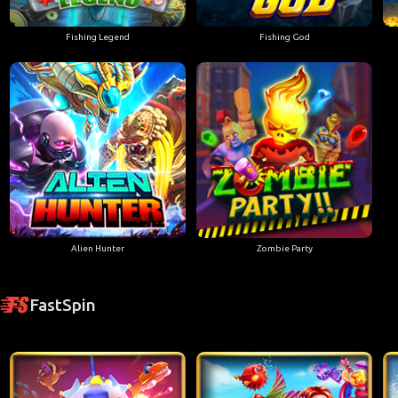
Fishing Legend
Fishing God
Alien Hunter
Zombie Party
FastSpin