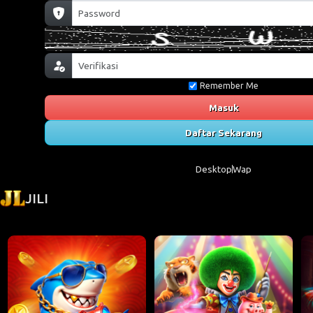
Remember Me
Masuk
Daftar Sekarang
Desktop
Wap
JILI