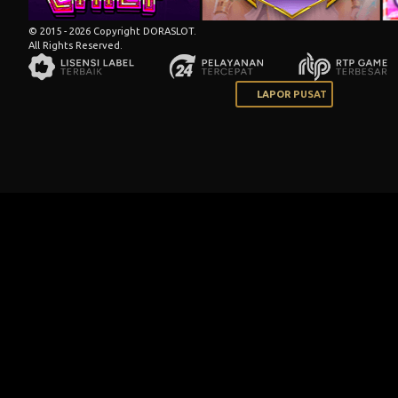
© 2015 - 2026 Copyright DORASLOT.
All Rights Reserved.
LAPOR PUSAT