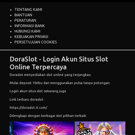
TENTANG KAMI
BANTUAN
PERATURAN
INFORMASI BANK
HUBUNGI KAMI
KEBIJAKAN PRIVASI
PERSETUJUAN COOKIES
DoraSlot - Login Akun Situs Slot
Online Terpercaya
Doraslot menyediakan slot online yang terjangkau.
Mulai deposit 10ribu dan menggunakan pulsa tanpa potongan.
Login akun situs slot sekarang juga
Link terbaru
doraslot
:
https://doraslot.it.com/
Dilengkapi dengan berbagai slot pilihan terbaik