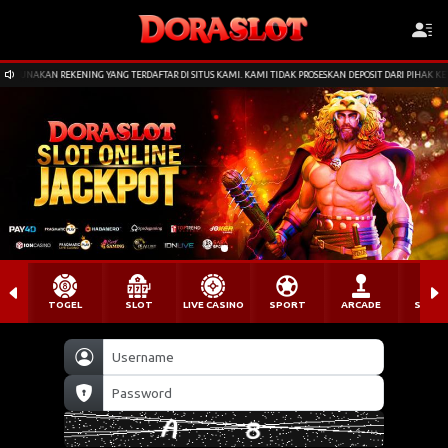
NAKAN REKENING YANG TERDAFTAR DI SITUS KAMI. KAMI TIDAK PROSESKAN DEPOSIT DARI PIHAK KETIGA.
TOGEL
SLOT
LIVE CASINO
SPORT
ARCADE
SABU