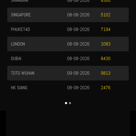
SHANGHAI
08-08-2026
8360
SINGAPORE
08-08-2026
5102
PHUKET4D
08-08-2026
7194
LONDON
08-08-2026
1083
DUBAI
08-08-2026
8430
TOTO WUHAN
09-08-2026
9813
HK SIANG
08-08-2026
2476