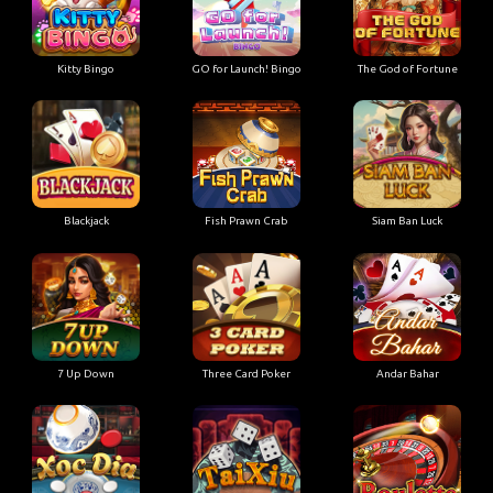
Kitty Bingo
GO for Launch! Bingo
The God of Fortune
Blackjack
Fish Prawn Crab
Siam Ban Luck
7 Up Down
Three Card Poker
Andar Bahar