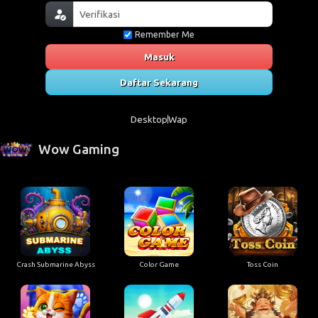
Remember Me
Masuk
Daftar Sekarang
Desktop
Wap
Wow Gaming
Crash Submarine Abyss
Color Game
Toss Coin