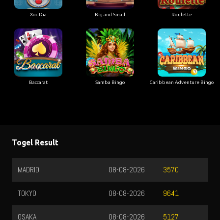
Xoc Dia
Big and Small
Roulette
Baccarat
Samba Bingo
Caribbean Adventure Bingo
Togel Result
MADRID
08-08-2026
3570
TOKYO
08-08-2026
9641
OSAKA
08-08-2026
5127