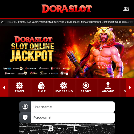
AKAN REKENING YANG TERDAFTAR DI SITUS KAMI. KAMI TIDAK PROSESKAN DEPOSIT DARI PIHAK KETIGA.
TOGEL
SLOT
LIVE CASINO
SPORT
ARCADE
SABU