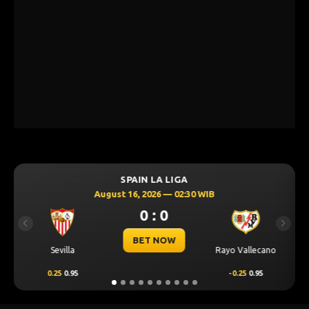
SPAIN LA LIGA
August 16, 2026 — 00:30 WIB
0 : 0
Previous
Next
BET NOW
Rayo Vallecano
Alaves
Ge
-0.25
0.95
0.00
0.62
0.0