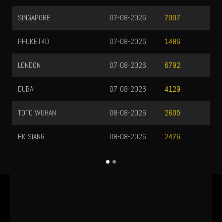
SINGAPORE
07-08-2026
7907
PHUKET4D
07-08-2026
1486
LONDON
07-08-2026
6792
DUBAI
07-08-2026
4129
TOTO WUHAN
08-08-2026
2605
HK SIANG
08-08-2026
2476