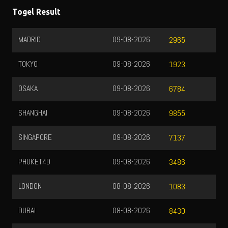
Togel Result
MADRID
09-08-2026
2965
TOKYO
09-08-2026
1923
OSAKA
09-08-2026
6784
SHANGHAI
09-08-2026
9855
SINGAPORE
09-08-2026
7137
PHUKET4D
09-08-2026
3486
LONDON
08-08-2026
1083
DUBAI
08-08-2026
8430