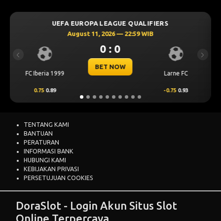
QUALIFIERS
SPAIN LA LIGA
2:59 WIB
August 16, 2026 — 02:30 W
0 : 0
Previous
Next
BET NOW
Larne FC
Sevilla
-0.75
0.93
0.25
0.95
TENTANG KAMI
BANTUAN
PERATURAN
INFORMASI BANK
HUBUNGI KAMI
KEBIJAKAN PRIVASI
PERSETUJUAN COOKIES
DoraSlot - Login Akun Situs Slot
Online Terpercaya