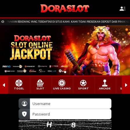
AKAN REKENING YANG TERDAFTAR DI SITUS KAMI. KAMI TIDAK PROSESKAN DEPOSIT DARI PIHAK KETIGA.
TOGEL
SLOT
LIVE CASINO
SPORT
ARCADE
SABU