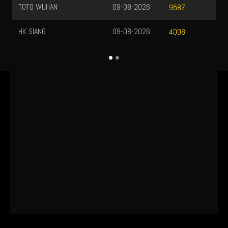
TOTO WUHAN
09-08-2026
9587
HK SIANG
09-08-2026
4008