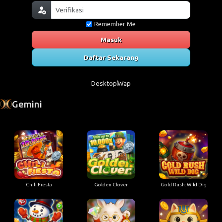
Remember Me
Masuk
Daftar Sekarang
Desktop
Wap
Gemini
Chili Fiesta
Golden Clover
Gold Rush: Wild Dig