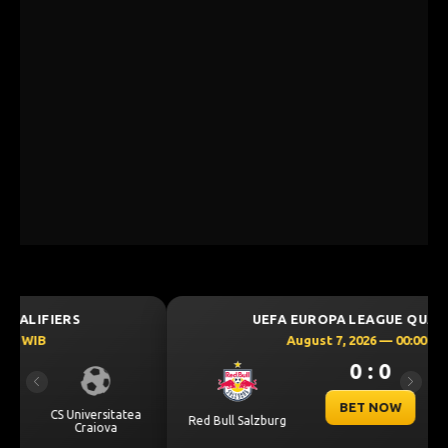
UEFA EUROPA LEAGUE QUALIFIERS
August 7, 2026 — 00:00 WIB
0 : 0
Previous
Next
BET NOW
Red Bull Salzburg
Pafos FC