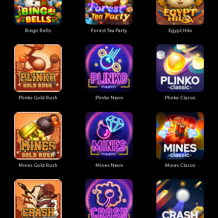
Bingo Bells
Forest Tea Party
Egypt Hilo
Plinko Gold Rush
Plinko Neon
Plinko Classic
Mines Gold Rush
Mines Neon
Mines Classic