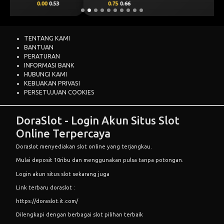
0.75
0.66
-0.75
-0.82
TENTANG KAMI
BANTUAN
PERATURAN
INFORMASI BANK
HUBUNGI KAMI
KEBIJAKAN PRIVASI
PERSETUJUAN COOKIES
DoraSlot - Login Akun Situs Slot
Online Terpercaya
Doraslot menyediakan slot online yang terjangkau.
Mulai deposit 10ribu dan menggunakan pulsa tanpa potongan.
Login akun situs slot sekarang juga
Link terbaru
doraslot
:
https://doraslot.it.com/
Dilengkapi dengan berbagai slot pilihan terbaik