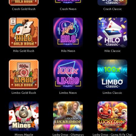
Crash Gold Rush
Crash Neon
Crash Classic
Hilo Gold Rush
Hilo Neon
Hilo Classic
Limbo Gold Rush
Limbo Neon
Limbo Classic
Mines Maple
Lucky Drop - Olympus
Lucky Drop - Gong Xi Fa Chai