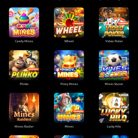
Candy Mines
Wheel
Video Poker
Plinko
Pinoy Mines
Mines Soccer
Mines Raider
Mines
Lucky Hilo