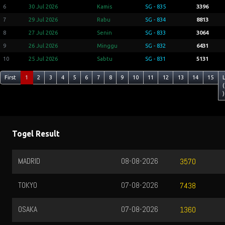
6
30 Jul 2026
Kamis
SG - 835
3396
7
29 Jul 2026
Rabu
SG - 834
8813
8
27 Jul 2026
Senin
SG - 833
3064
9
26 Jul 2026
Minggu
SG - 832
6431
10
25 Jul 2026
Sabtu
SG - 831
5131
First
1
2
3
4
5
6
7
8
9
10
11
12
13
14
15
(
)
Togel Result
MADRID
08-08-2026
3570
TOKYO
07-08-2026
7438
OSAKA
07-08-2026
1360