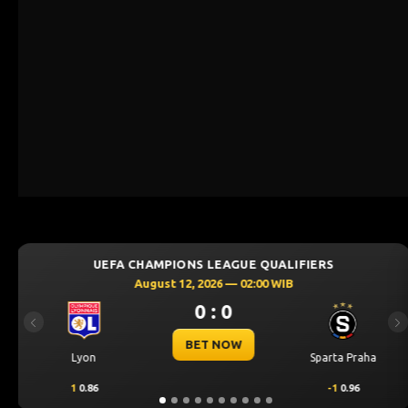
EAGUE QUALIFIERS
UEFA CHAMPIONS LE
26 — 02:00 WIB
August 12, 2026
: 0
0 : 
Previous
Ne
 NOW
BET N
Sparta Praha
SK Sturm Graz
-1
0.96
-0.5
0.95