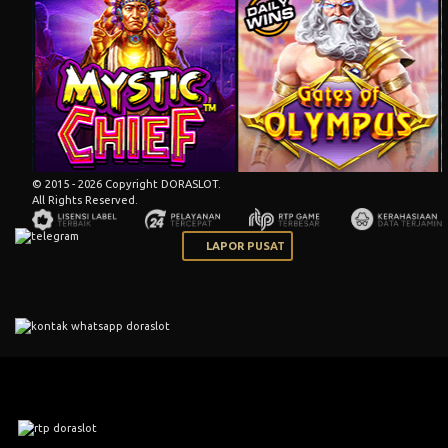
© 2015 - 2026 Copyright DORASLOT.
All Rights Reserved.
LAPOR PUSAT